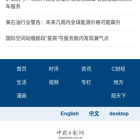
车服务
美石油行业警告：未来几周内全球能源价格可能飙升
国际空间站俄舱段“星辰”号服务舱内发现漏气点
首页
时评
资讯
C财经
生活
视频
专栏
地方
漫画
观天下
English
中文
desktop