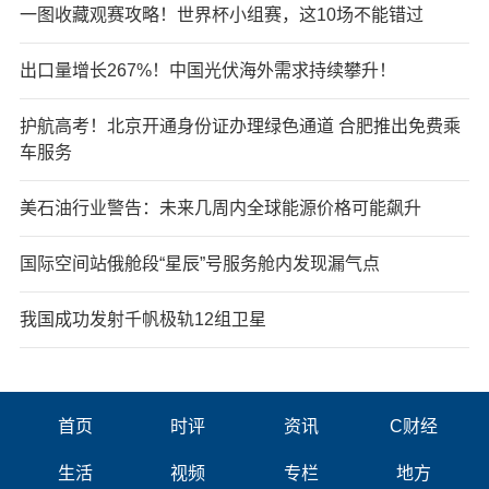
一图收藏观赛攻略！世界杯小组赛，这10场不能错过
出口量增长267%！中国光伏海外需求持续攀升！
护航高考！北京开通身份证办理绿色通道 合肥推出免费乘
车服务
美石油行业警告：未来几周内全球能源价格可能飙升
国际空间站俄舱段“星辰”号服务舱内发现漏气点
我国成功发射千帆极轨12组卫星
首页
时评
资讯
C财经
生活
视频
专栏
地方