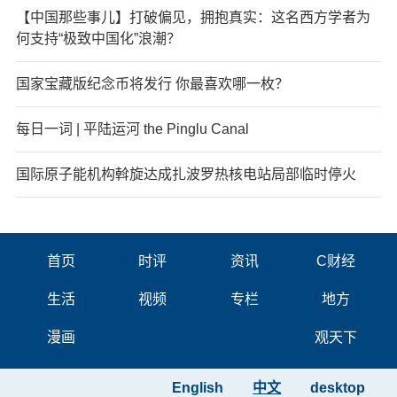
【中国那些事儿】打破偏见，拥抱真实：这名西方学者为
何支持“极致中国化”浪潮？
国家宝藏版纪念币将发行 你最喜欢哪一枚？
每日一词 | 平陆运河 the Pinglu Canal
国际原子能机构斡旋达成扎波罗热核电站局部临时停火
首页
时评
资讯
C财经
生活
视频
专栏
地方
漫画
观天下
English
中文
desktop