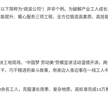
下简称为“疏浚公司”）并非个例。为破解产业工人成长难
技能提升、暖心服务三项工程，全方位锻造高素质、高技
块工地现场，“中国梦 劳动美”劳模宣讲活动温情开讲。两
苦干、巧干精进的奋斗故事，用身边人身边事在一线工人
0余名工人，克服漫长雨季、复杂地质，高标准完成13