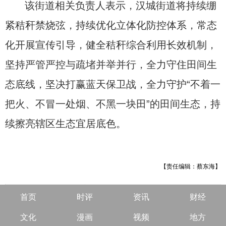
该街道相关负责人表示，汉城街道将持续绷
紧秸秆禁烧弦，持续优化立体化防控体系，常态
化开展宣传引导，健全秸秆综合利用长效机制，
坚持严管严控与疏堵并举并行，全力守住田间生
态底线，坚决打赢蓝天保卫战，全力守护“不着一
把火、不冒一处烟、不黑一块田”的田间生态，持
续擦亮辖区生态宜居底色。
【责任编辑：蔡东海】
首页
时评
资讯
财经
文化
漫画
视频
地方