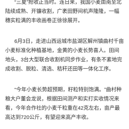
“三夏”抢收正当时。连日来，我国小麦由南至北
陆续成熟、开镰收割，广袤田野间机声隆隆，一幅
穗实粒满的丰收画卷正徐徐展开。
6月3日，走进山西运城市盐湖区解州镇曲村千亩
小麦标准化种植基地，金黄的小麦长势喜人。田间
地头，3台大型联合收割机同步作业，有条不紊地完
成收割、脱粒、清选、秸秆还田等一体化工序。
“今年小麦长势超预期，籽粒特别饱满。”曲村种
粮大户董会龙说，根据田间测产和实打实收情况来
看，今年合作社的小麦千粒重在42克左右，亩产最
高达到720公斤，有望迎来高产丰收。