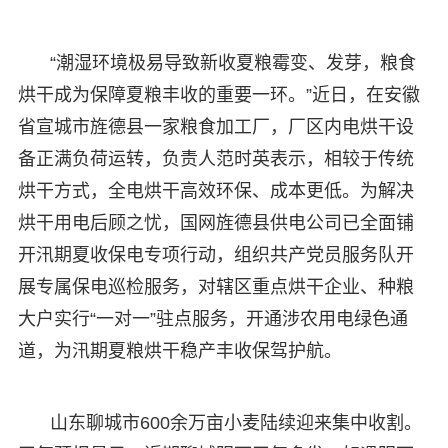
“潮湿环境极易导致新收夏粮霉变、发芽，粮食
烘干成为保障夏粮丰收的重要一环。”近日，在安徽
省宣城市旌德县一家粮食加工厂，厂区内电烘干设
备正满负荷运转，负责人范时英表示，相较于传统
烘干方式，全电烘干高效环保、成本更低。为解决
烘干用电后顾之忧，国网旌德县供电公司已全面铺
开汛期夏收保电专项行动，组织共产党员服务队开
展专属保电巡检服务，对辖区重点烘干企业、种粮
大户实行“一对一”驻点服务，开通涉农用电绿色通
道，为汛期夏粮烘干稳产丰收保驾护航。
山东聊城市600余万亩小麦陆续迎来集中收割。