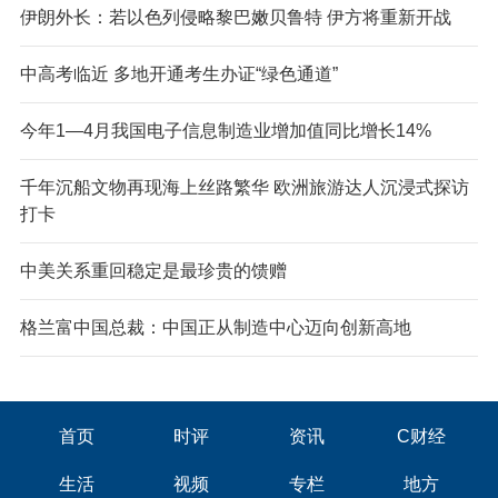
伊朗外长：若以色列侵略黎巴嫩贝鲁特 伊方将重新开战
中高考临近 多地开通考生办证“绿色通道”
今年1—4月我国电子信息制造业增加值同比增长14%
千年沉船文物再现海上丝路繁华 欧洲旅游达人沉浸式探访
打卡
中美关系重回稳定是最珍贵的馈赠
格兰富中国总裁：中国正从制造中心迈向创新高地
首页
时评
资讯
C财经
生活
视频
专栏
地方