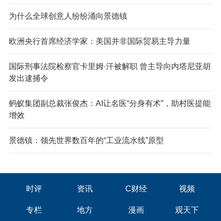
为什么全球创意人纷纷涌向景德镇
欧洲央行首席经济学家：美国并非国际贸易主导力量
国际刑事法院检察官卡里姆·汗被解职 曾主导向内塔尼亚胡
发出逮捕令
蚂蚁集团副总裁张俊杰：AI让名医“分身有术”，助村医提能
增效
景德镇：领先世界数百年的“工业流水线”原型
时评
资讯
C财经
视频
专栏
地方
漫画
观天下