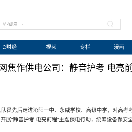
站内搜索
C财经
视频
专栏
漫画
网焦作供电公司：静音护考 电亮
队队员先后走进沁阳一中、永威学校、高级中学，对高考
开展“静音护考·电亮前程”主题保电行动，统筹设备保安