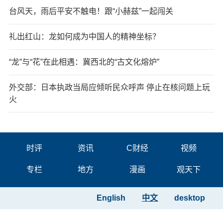
台风天，雨后平安不触电！跟“小赫兹”一起闯关
礼出红山：龙如何成为中国人的精神坐标？
“龙”与“花”在此相遇：冀西北的“古文化熔炉”
外交部：日本执政当局应倾听民众呼声 停止在核问题上玩
火
时评
资讯
C财经
视频
专栏
地方
漫画
观天下
English
中文
desktop