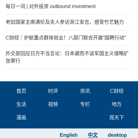
每日一词 | 对外投资 outbound investment
老挝国家主席通伦及夫人参访浙江安吉，感受竹艺魅力
C财经｜护航重点群体就业！八部门联合开展“国聘行动”
外交部回应日方不当言论：日本避而不谈军国主义侵略扩
张罪行
首页
时评
资讯
C财经
生活
视频
专栏
地方
漫画
观天下
English
中文
desktop