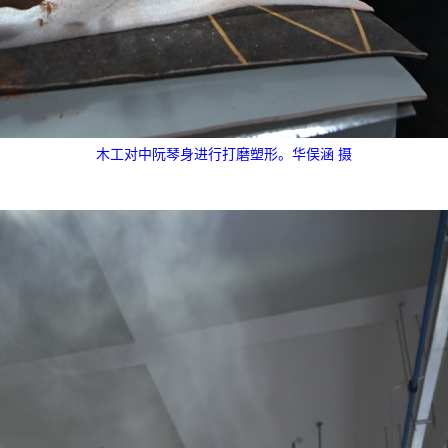
木工对中阮琴身进行打磨塑形。华俣涵 摄