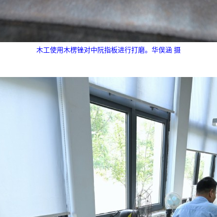
木工使用木楞锉对中阮指板进行打磨。华俣涵 摄