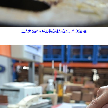
工人为琵琶内膛加装音柱与音梁。华俣涵 摄