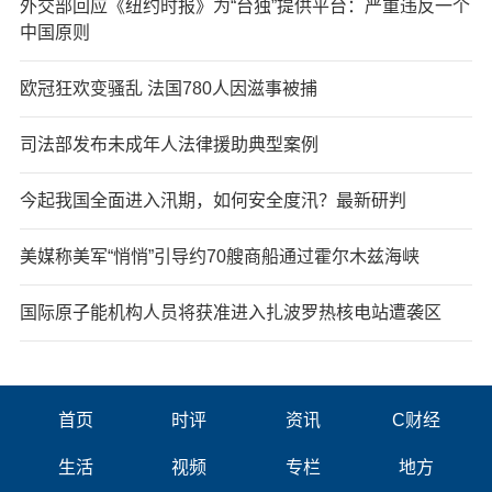
外交部回应《纽约时报》为“台独”提供平台：严重违反一个
中国原则
欧冠狂欢变骚乱 法国780人因滋事被捕
司法部发布未成年人法律援助典型案例
今起我国全面进入汛期，如何安全度汛？最新研判
美媒称美军“悄悄”引导约70艘商船通过霍尔木兹海峡
国际原子能机构人员将获准进入扎波罗热核电站遭袭区
首页
时评
资讯
C财经
生活
视频
专栏
地方