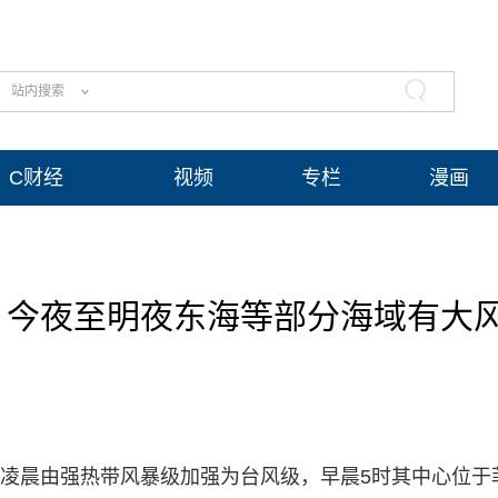
站内搜索
C财经
视频
专栏
漫画
级 今夜至明夜东海等部分海域有大
日）凌晨由强热带风暴级加强为台风级，早晨5时其中心位于