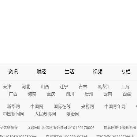
资讯
财经
生活
视频
专栏
天津
河北
山西
辽宁
吉林
黑龙江
上海
广西
海南
重庆
四川
贵州
云南
西藏
新华网
中国网
国际在线
央视网
中国青年网
中国新闻网
人民政协网
法治网
良信息举报
互联网新闻信息服务许可证10120170006
信息网络传播视听节目
11010502032503号
京网文[2011]0283-097号
京ICP备13028878号-6