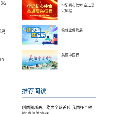
米/
牢记初心使命 奋进复
兴征程
稳就业促发展
群岛
美丽中国行
0
推荐阅读
创同期新高、稳居全球首位 我国多个领
域“成绩单”亮眼