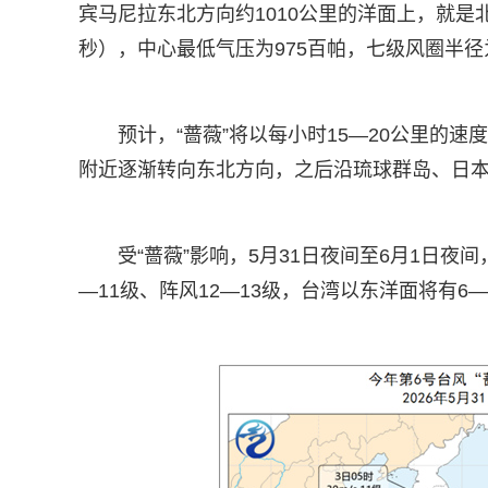
宾马尼拉东北方向约1010公里的洋面上，就是北纬
秒），中心最低气压为975百帕，七级风圈半径为3
预计，“蔷薇”将以每小时15—20公里的
附近逐渐转向东北方向，之后沿琉球群岛、日
受“蔷薇”影响，5月31日夜间至6月1日夜
—11级、阵风12—13级，台湾以东洋面将有6