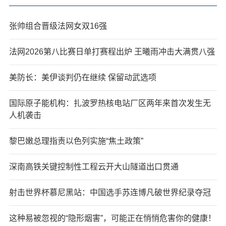
张帅组合晋级法网女双16强
法网2026第八比赛日单打赛程出炉 王曦雨冲击大满贯八强
美防长：美伊谈判仍在继续 保留动武选项
国际原子能机构：扎波罗热核电站厂区两年来首次发生无
人机袭击
黎巴嫩总理指责以色列实施“焦土政策”
深南高铁关键控制性工程云开大山隧道出口贯通
射击世界杯慕尼黑站：中国选手苏连博凡破世界纪录夺冠
这种易被忽视的“隐形烟害”，可能正在悄悄危害你的健康！