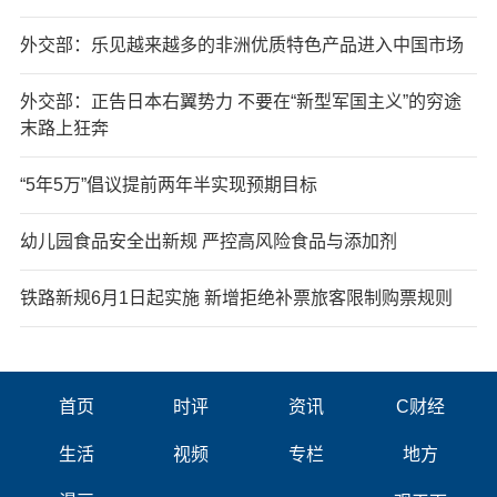
外交部：乐见越来越多的非洲优质特色产品进入中国市场
外交部：正告日本右翼势力 不要在“新型军国主义”的穷途
末路上狂奔
“5年5万”倡议提前两年半实现预期目标
幼儿园食品安全出新规 严控高风险食品与添加剂
铁路新规6月1日起实施 新增拒绝补票旅客限制购票规则
首页
时评
资讯
C财经
生活
视频
专栏
地方