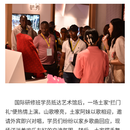
国际研修班学员抵达艺术馆后，一场土家“拦门
礼”便热情上演。山歌嘹亮，土家阿妹以歌相迎，邀
请外宾即兴对唱，学员们纷纷以家乡歌曲回应，现