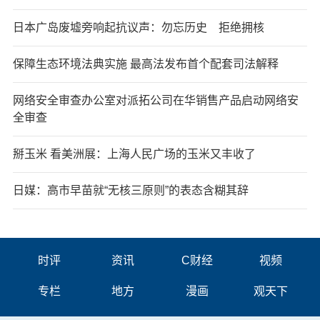
日本广岛废墟旁响起抗议声：勿忘历史 拒绝拥核
保障生态环境法典实施 最高法发布首个配套司法解释
网络安全审查办公室对派拓公司在华销售产品启动网络安
全审查
掰玉米 看美洲展：上海人民广场的玉米又丰收了
日媒：高市早苗就“无核三原则”的表态含糊其辞
时评
资讯
C财经
视频
专栏
地方
漫画
观天下