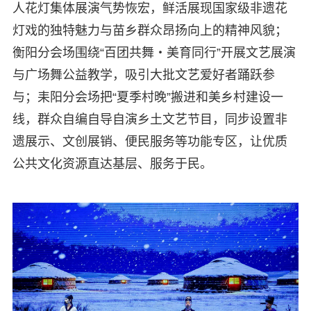
人花灯集体展演气势恢宏，鲜活展现国家级非遗花
灯戏的独特魅力与苗乡群众昂扬向上的精神风貌；
衡阳分会场围绕“百团共舞・美育同行”开展文艺展演
与广场舞公益教学，吸引大批文艺爱好者踊跃参
与；耒阳分会场把“夏季村晚”搬进和美乡村建设一
线，群众自编自导自演乡土文艺节目，同步设置非
遗展示、文创展销、便民服务等功能专区，让优质
公共文化资源直达基层、服务于民。