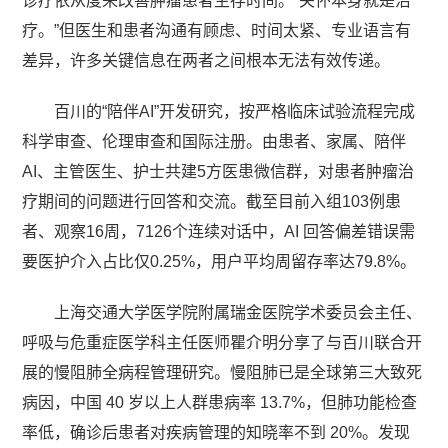
诊疗依从度来改善肿瘤患者生存时间。“关怀本身就是治
疗。”但医生和患者沟通有顾虑、时间太紧、专业语言有
差异，许多关键信息在两者之间根本无法有效传递。
百川的“陪伴AI”开发研究，按严格临床试验流程完成
科学审查、伦理审查和国际注册。由患者、家属、陪伴
AI、主管医生、护士共建5方医患微信群，对患者肿瘤治
疗期间的问题进行回答和交流。截至目前入组103例患
者、观察16周，7126个连续对话中，AI 回答偏差错误需
要医护介入占比仅0.25%，用户平均周留存率达79.8%。
上海交通大学医学院附属瑞金医院学术委员会主任、
呼吸与危重症医学科主任医师瞿介明分享了与百川联合开
展的慢阻肺全病程管理研究。慢阻肺已是全球第三大致死
病因，中国 40 岁以上人群患病率 13.7%，但肺功能检查
率低，确诊后患者对疾病管理的知晓率不到 20%。发现