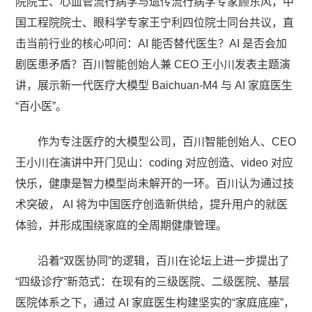
院院士、心血管流行病学与遗传流行病学专家顾东风，中
国工程院院士、眼科学专家王宁利四位院士同台共议，直
击当前行业的核心叩问：AI 能否替代医生？AI 是否会加
剧医患矛盾？百川智能创始人兼 CEO 王小川发表主题演
讲，展示新一代医疗大模型 Baichuan-M4 与 AI 家庭医生
“百小医”。
作为专注医疗的大模型公司，百川智能创始人、CEO
王小川在演讲中开门见山：coding 对应创造、video 对应
快乐，健康是智力模型尚未解开的一环。百川认为通过技
术突破， AI 将为中国医疗创造新供给，提升用户的就医
体验，并形成围绕家庭的全周期健康管理。
沿着“双医协同”的逻辑，百川在论坛上进一步提出了
“四级诊疗”新范式：在现有的三级医院、二级医院、基层
医院体系之下，通过 AI 家庭医生构建坚实的“家庭底座”，