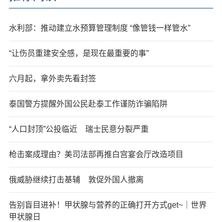
水利部：推动建立水预算管理制度 “像管钱一样管水”
“让伤员重建安全感，是现在最重要的事”
六月起，拿外卖先看封签
泰国警方提醒外国公民赴泰工作谨防诈骗陷阱
“人口封顶”公投临近 瑞士民意分裂严重
枪击案成理由？美司法部再推白宫宴会厅改造项目
俄威胁继续打击基辅 敦促外国人撤离
告别盲目进补！甲状腺与营养的正确打开方式get~｜世界
甲状腺日