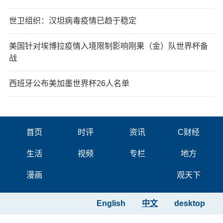
世卫组织：汉坦病毒疫情已趋于稳定
美国针对埃博拉疫情入境限制影响刚果（金）队世界杯备
战
西班牙公布美加墨世界杯26人名单
首页
时评
资讯
C财经
生活
视频
专栏
地方
漫画
观天下
English
中文
desktop