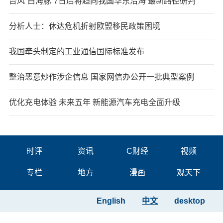
台风“白海豚”7日后将趋向我国华东沿海 最新路径研判
分析人士：休达危机折射欧盟移民政策困境
我国牵头制定的工业通信国际标准发布
整治恶意炒作涉企信息 国家网信办公开一批典型案例
优化充电体验 未来五年 新能源汽车充电全面升级
时评
资讯
C财经
视频
专栏
地方
漫画
观天下
English
中文
desktop