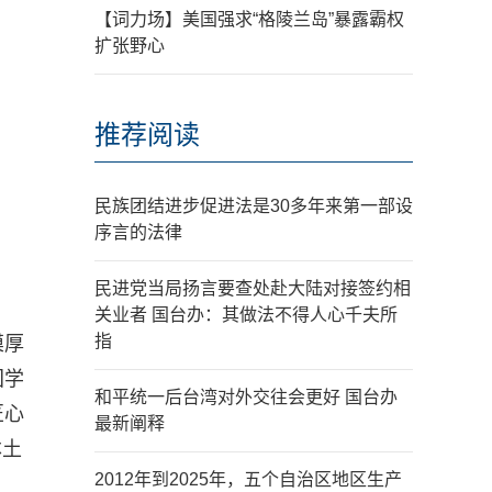
【词力场】美国强求“格陵兰岛”暴露霸权
扩张野心
推荐阅读
民族团结进步促进法是30多年来第一部设
序言的法律
民进党当局扬言要查处赴大陆对接签约相
关业者 国台办：其做法不得人心千夫所
指
摸厚
国学
和平统一后台湾对外交往会更好 国台办
匠心
最新阐释
本土
2012年到2025年，五个自治区地区生产