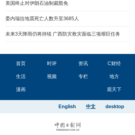
美国终止对伊朗石油制裁豁免
委内瑞拉地震死亡人数升至3685人
未来3天降雨仍将持续 广西防灾救灾面临三项艰巨任务
首页
时评
资讯
C财经
生活
视频
专栏
地方
漫画
观天下
English
中文
desktop