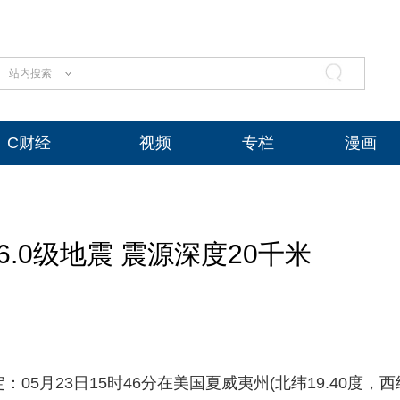
站内搜索
C财经
视频
专栏
漫画
.0级地震 震源深度20千米
：05月23日15时46分在美国夏威夷州(北纬19.40度，西