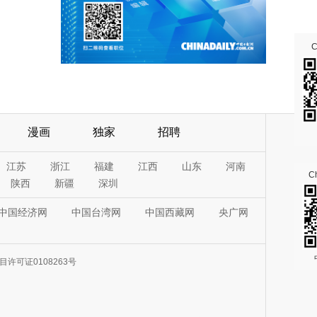
漫画
独家
招聘
江苏
浙江
福建
江西
山东
河南
Ch
陕西
新疆
深圳
中国经济网
中国台湾网
中国西藏网
央广网
许可证0108263号