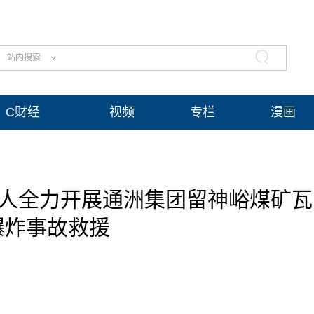
站内搜索
C财经
视频
专栏
漫画
5人全力开展通洲集团留神峪煤矿瓦
爆炸事故救援