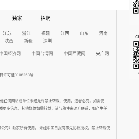
独家
招聘
江苏
浙江
福建
江西
山东
河南
Ch
陕西
新疆
深圳
中国经济网
中国台湾网
中国西藏网
央广网
许可证0108263号
其他任何网站或单位未经允许禁止转载、使用，违者必究。如需使
在于传播更多信息，其他媒体如需转载，请与稿件来源方联系，如产生任
公司）独家所有使用。 未经中国日报网事先协议授权，禁止转载使