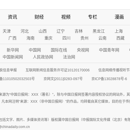
资讯
财经
视频
专栏
漫画
天津
河北
山西
辽宁
吉林
黑龙江
上海
广西
海南
重庆
四川
贵州
云南
西藏
新华网
中国网
国际在线
央视网
中国青年网
中国新闻网
人民政协网
法治网
良信息举报
互联网新闻信息服务许可证10120170006
信息网络传播视听节目
11010502032503号
京网文[2011]0283-097号
京ICP备13028878号-6
来源为“中国日报网：XXX（署名）”，除与中国日报网签署内容授权协议的网站外，
77联系；凡本网注明“来源：XXX（非中国日报网）”的作品，均转载自其它媒体，目的
包括文字、图片、多媒体资讯等）版权属中国日报网（中报国际文化传媒（北京）有限
adaily.com.cn