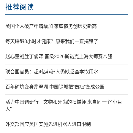
推荐阅读
美国个人破产申请增加 家庭债务创历史新高
每天睡够8小时才健康？原来我们一直搞错了
赵心童战胜丁俊晖 晋级2026斯诺克上海大师赛八强
联合国官员：超4亿非洲人仍缺乏基本饮用水
百年矿坑变身翡翠湖 中国钢城把“伤疤”变成公园
活力中国调研行｜文物和牙齿的扫描师 来自同一个“小巨
人”
外交部回应美国实施先进机器人进口限制