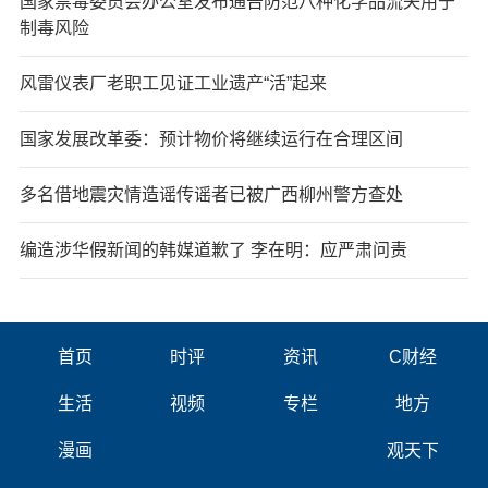
国家禁毒委员会办公室发布通告防范八种化学品流失用于
制毒风险
风雷仪表厂老职工见证工业遗产“活”起来
国家发展改革委：预计物价将继续运行在合理区间
多名借地震灾情造谣传谣者已被广西柳州警方查处
编造涉华假新闻的韩媒道歉了 李在明：应严肃问责
首页
时评
资讯
C财经
生活
视频
专栏
地方
漫画
观天下