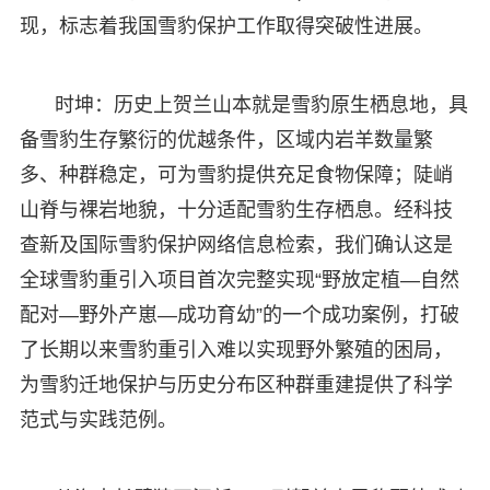
现，标志着我国雪豹保护工作取得突破性进展。
时坤：历史上贺兰山本就是雪豹原生栖息地，具
备雪豹生存繁衍的优越条件，区域内岩羊数量繁
多、种群稳定，可为雪豹提供充足食物保障；陡峭
山脊与裸岩地貌，十分适配雪豹生存栖息。经科技
查新及国际雪豹保护网络信息检索，我们确认这是
全球雪豹重引入项目首次完整实现“野放定植—自然
配对—野外产崽—成功育幼”的一个成功案例，打破
了长期以来雪豹重引入难以实现野外繁殖的困局，
为雪豹迁地保护与历史分布区种群重建提供了科学
范式与实践范例。