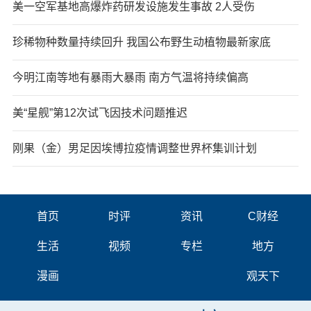
美一空军基地高爆炸药研发设施发生事故 2人受伤
珍稀物种数量持续回升 我国公布野生动植物最新家底
今明江南等地有暴雨大暴雨 南方气温将持续偏高
美“星舰”第12次试飞因技术问题推迟
刚果（金）男足因埃博拉疫情调整世界杯集训计划
首页
时评
资讯
C财经
生活
视频
专栏
地方
漫画
观天下