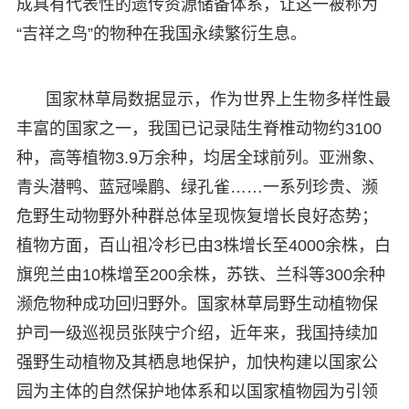
成具有代表性的遗传资源储备体系，让这一被称为
“吉祥之鸟”的物种在我国永续繁衍生息。
国家林草局数据显示，作为世界上生物多样性最
丰富的国家之一，我国已记录陆生脊椎动物约3100
种，高等植物3.9万余种，均居全球前列。亚洲象、
青头潜鸭、蓝冠噪鹛、绿孔雀……一系列珍贵、濒
危野生动物野外种群总体呈现恢复增长良好态势；
植物方面，百山祖冷杉已由3株增长至4000余株，白
旗兜兰由10株增至200余株，苏铁、兰科等300余种
濒危物种成功回归野外。国家林草局野生动植物保
护司一级巡视员张陕宁介绍，近年来，我国持续加
强野生动植物及其栖息地保护，加快构建以国家公
园为主体的自然保护地体系和以国家植物园为引领