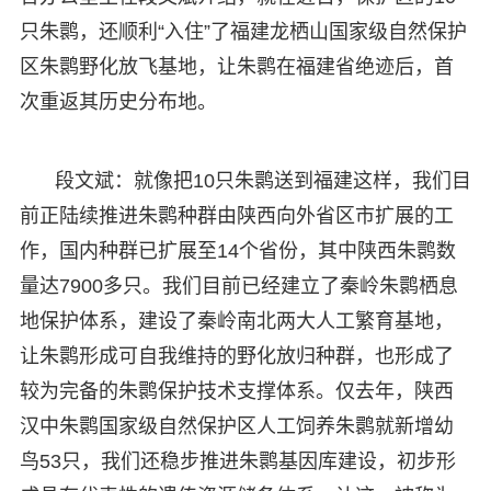
只朱鹮，还顺利“入住”了福建龙栖山国家级自然保护
区朱鹮野化放飞基地，让朱鹮在福建省绝迹后，首
次重返其历史分布地。
段文斌：就像把10只朱鹮送到福建这样，我们目
前正陆续推进朱鹮种群由陕西向外省区市扩展的工
作，国内种群已扩展至14个省份，其中陕西朱鹮数
量达7900多只。我们目前已经建立了秦岭朱鹮栖息
地保护体系，建设了秦岭南北两大人工繁育基地，
让朱鹮形成可自我维持的野化放归种群，也形成了
较为完备的朱鹮保护技术支撑体系。仅去年，陕西
汉中朱鹮国家级自然保护区人工饲养朱鹮就新增幼
鸟53只，我们还稳步推进朱鹮基因库建设，初步形