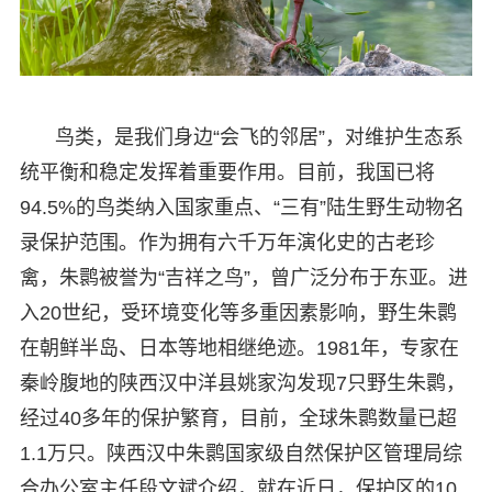
鸟类，是我们身边“会飞的邻居”，对维护生态系
统平衡和稳定发挥着重要作用。目前，我国已将
94.5%的鸟类纳入国家重点、“三有”陆生野生动物名
录保护范围。作为拥有六千万年演化史的古老珍
禽，朱鹮被誉为“吉祥之鸟”，曾广泛分布于东亚。进
入20世纪，受环境变化等多重因素影响，野生朱鹮
在朝鲜半岛、日本等地相继绝迹。1981年，专家在
秦岭腹地的陕西汉中洋县姚家沟发现7只野生朱鹮，
经过40多年的保护繁育，目前，全球朱鹮数量已超
1.1万只。陕西汉中朱鹮国家级自然保护区管理局综
合办公室主任段文斌介绍，就在近日，保护区的10