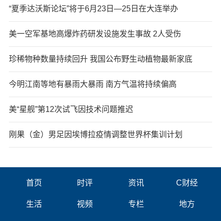
“夏季达沃斯论坛”将于6月23日—25日在大连举办
美一空军基地高爆炸药研发设施发生事故 2人受伤
珍稀物种数量持续回升 我国公布野生动植物最新家底
今明江南等地有暴雨大暴雨 南方气温将持续偏高
美“星舰”第12次试飞因技术问题推迟
刚果（金）男足因埃博拉疫情调整世界杯集训计划
首页
时评
资讯
C财经
生活
视频
专栏
地方