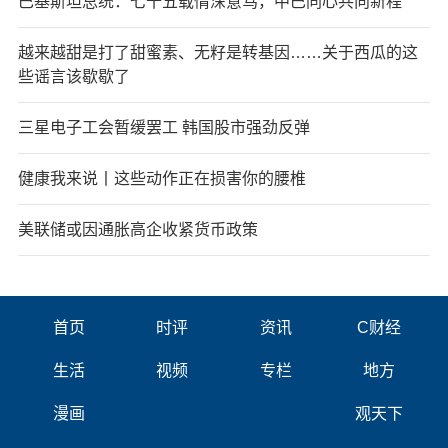
巴基斯坦总统：七十五载情深意笃，中巴同心共向新程
越来越甜是打了甜蜜素、无籽是转基因……关于西瓜的这
些谣言该歇歇了
三星电子工会暂缓罢工 韩国股市强劲反弹
健康我来说丨这些动作正在损害你的腰椎
美联储或因通胀高企收紧货币政策
首页
时评
资讯
C财经
生活
视频
专栏
地方
漫画
观天下