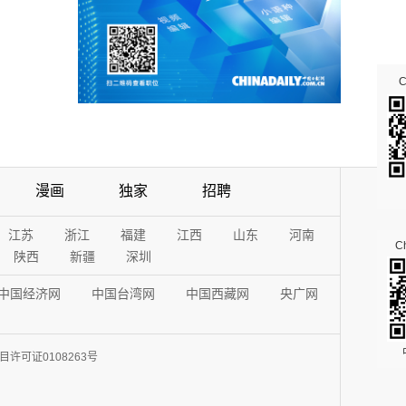
漫画
独家
招聘
江苏
浙江
福建
江西
山东
河南
Ch
陕西
新疆
深圳
中国经济网
中国台湾网
中国西藏网
央广网
许可证0108263号