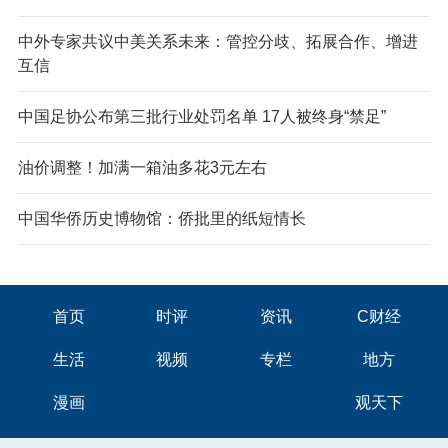
中外专家共议中美关系未来：管控分歧、拓展合作、增进
互信
中国足协公布第三批行业处罚名单 17人被终身“禁足”
油价调整！加满一箱油多花3元左右
中国华侨历史博物馆：侨批里的纸短情长
首页
时评
资讯
C财经
生活
视频
专栏
地方
漫画
观天下