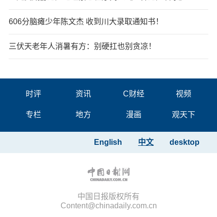
606分脑瘫少年陈文杰 收到川大录取通知书！
三伏天老年人消暑有方：别硬扛也别贪凉！
时评
资讯
C财经
视频
专栏
地方
漫画
观天下
English
中文
desktop
中国日报版权所有
Content@chinadaily.com.cn