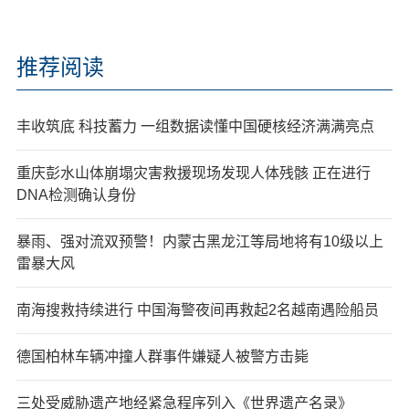
推荐阅读
丰收筑底 科技蓄力 一组数据读懂中国硬核经济满满亮点
重庆彭水山体崩塌灾害救援现场发现人体残骸 正在进行
DNA检测确认身份
暴雨、强对流双预警！内蒙古黑龙江等局地将有10级以上
雷暴大风
南海搜救持续进行 中国海警夜间再救起2名越南遇险船员
德国柏林车辆冲撞人群事件嫌疑人被警方击毙
三处受威胁遗产地经紧急程序列入《世界遗产名录》