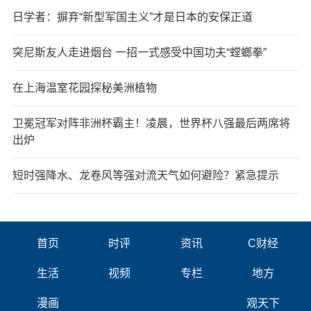
日学者：摒弃“新型军国主义”才是日本的安保正道
突尼斯友人走进烟台 一招一式感受中国功夫“螳螂拳”
在上海温室花园探秘美洲植物
卫冕冠军对阵非洲杯霸主！凌晨，世界杯八强最后两席将
出炉
短时强降水、龙卷风等强对流天气如何避险？紧急提示
首页
时评
资讯
C财经
生活
视频
专栏
地方
漫画
观天下