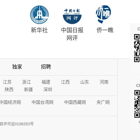
新华社
中国日报
侨一瞧
网评
独家
招聘
江苏
浙江
福建
江西
山东
河南
Ch
陕西
新疆
深圳
中国经济网
中国台湾网
中国西藏网
央广网
许可证0108263号