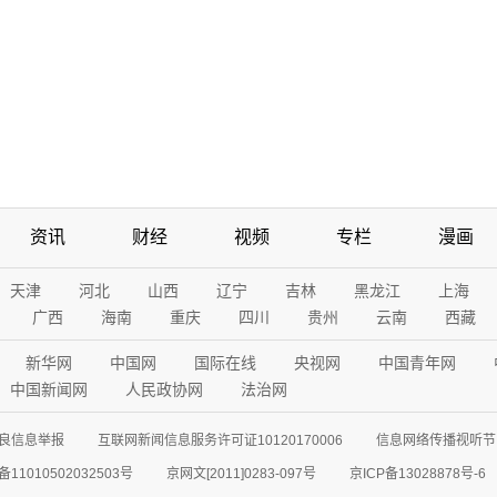
资讯
财经
视频
专栏
漫画
天津
河北
山西
辽宁
吉林
黑龙江
上海
广西
海南
重庆
四川
贵州
云南
西藏
新华网
中国网
国际在线
央视网
中国青年网
中国新闻网
人民政协网
法治网
良信息举报
互联网新闻信息服务许可证10120170006
信息网络传播视听节目
11010502032503号
京网文[2011]0283-097号
京ICP备13028878号-6