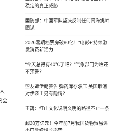
稳定的真正威胁
国防部：中国军队坚决反制任何闹海挑衅
图谋
2026暑期档票房破80亿！“电影+”持续激
发消费新活力
“今天总得有40℃了吧？”气象部门为啥还
不预警？
盟友遭伊朗警告 弹药库存承压 美国取消
人
对伊袭击另有隐情？
已会
王巍：红山文化说明文明的路径不止一条
超30万亿元！今年前7月我国货物贸易进
出口延续增长态势