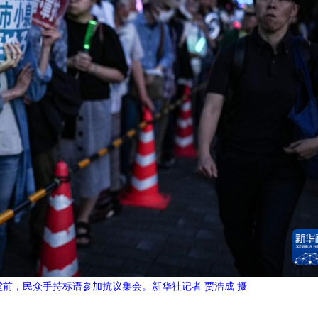
堂前，民众手持标语参加抗议集会。新华社记者 贾浩成 摄