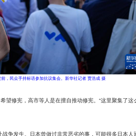
堂前，民众手持标语参加抗议集会。新华社记者 贾浩成 摄
希望修宪，高市等人是在擅自推动修宪。“这里聚集了这
让战争发生。日本曾做过非常恶劣的事，可能很多日本人