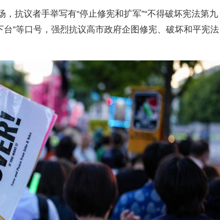
场，抗议者手举写有“停止修宪和扩军”“不得破坏宪法第九
市下台”等口号，强烈抗议高市政府企图修宪、破坏和平宪法