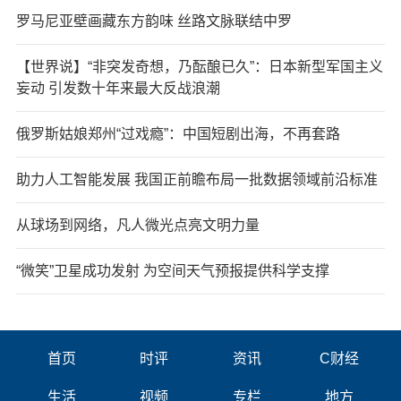
罗马尼亚壁画藏东方韵味 丝路文脉联结中罗
【世界说】“非突发奇想，乃酝酿已久”：日本新型军国主义
妄动 引发数十年来最大反战浪潮
俄罗斯姑娘郑州“过戏瘾”：中国短剧出海，不再套路
助力人工智能发展 我国正前瞻布局一批数据领域前沿标准
从球场到网络，凡人微光点亮文明力量
“微笑”卫星成功发射 为空间天气预报提供科学支撑
首页
时评
资讯
C财经
生活
视频
专栏
地方