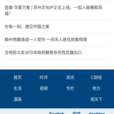
崑崙·华夏万象 | 苏州文化IP正式上线，一起入画雅韵苏
城！
在每一刻，遇见中国之美
柳州地震造成一人受伤 一间无人居住房屋倒塌
当地民众反对日本政府解禁杀伤性武器出口
首页
时评
资讯
C财经
生活
视频
专栏
地方
漫画
观天下
English
中文
desktop