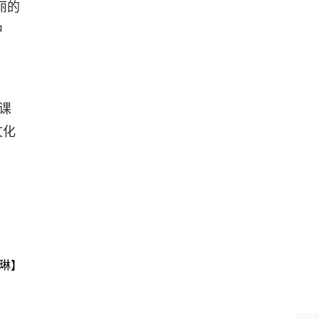
丽的
中
课
文化
。
琳】