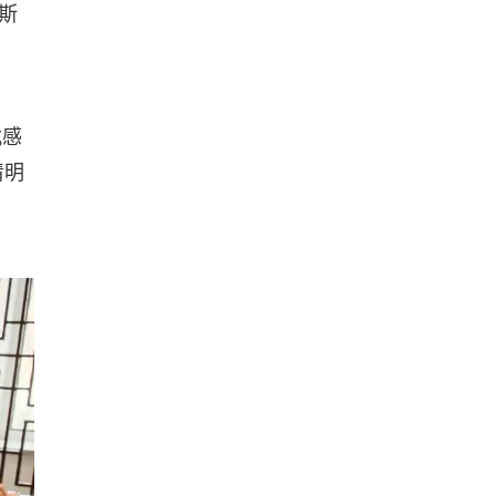
斯
式感
清明