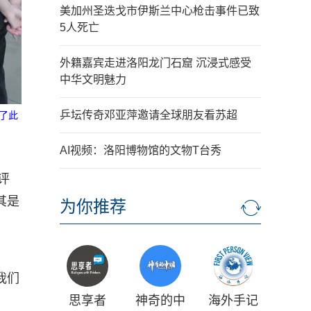
美加州圣迭戈市伊斯兰中心枪击事件已致
5人死亡
外籍嘉宾走进洛阳龙门石窟 沉浸式感受
中华文明魅力
乒坛传奇邓亚萍邀请全球朋友看苏超
了此
AI视频：洛阳博物馆的文物T台秀
评
其是
为你推荐
我们
思享者
神奇的中
海外手记