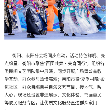
衡阳、耒阳分会场同步启动，活动特色鲜明、亮
点纷呈。衡阳市聚焦“百团共舞・美育同行”，组织各
类民间文艺团队集中展演，同步开展广场舞公益教
学互动，群众参与热情高涨；耒阳市将“夏季村晚”搬
进社区，群众自编自导自演文艺节目，接地气、暖
人心，现场还设置非遗展示、文化体验、书画惠民
等便民服务专区，让优质文化服务直达群众家门