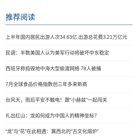
推荐阅读
上半年国内居民出游人次34.63亿 出游总花费3.21万亿元
民调：半数美国人认为美军行动将破坏中东稳定
西班牙称捣毁地中海大型偷渡网络 78人被捕
7月全球食品价格指数创三年多来新高
台风天，雨后平安不触电！跟“小赫兹”一起闯关
礼出红山：龙如何成为中国人的精神坐标？
“龙”与“花”在此相遇：冀西北的“古文化熔炉”