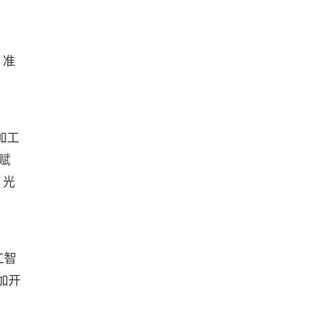
，准
加工
赋
、光
工智
加开