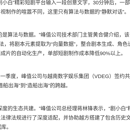
“剧小白”精彩短剧平台输入一段创意文字，30分钟后，一
视制作的喧嚣不同，这里只有算法与数据的“静默对话”。
的是算法与数据。”峰值公司技术部门主管黄合健介绍，该
法，将剧本元素提取为“向量数据”，整合剧本生成、角色
成片的自动化生产，单部短剧制作成本降低90%以上。
年一季度，峰值公司与越南数字娱乐集团（VDEG）签约
借船出海”到“造船出海”的跨越。
度的生态共建。”峰值公司总经理蒋林锋表示，“剧小白”
及法律法规进行了深度适配，并协助越方搭建了包含历史
据库。