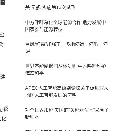
部画
美“星舰”实施第13次试飞
中方呼吁深化全球能源合作 助力发展中
国家参与能源转型
公
设
台风“红霞”加强了！多地停运、停航、停
课
世界不能倒退回丛林法则 中方呼吁维护
海湾和平
共建
APEC人工智能高级别论坛关于促进亚太
地区人工智能发展的声明
精彩
对全世界加税 美国的“关税续命术”又有了
新剧本
文化