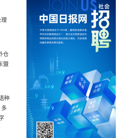
处理
外仓
东盟
语种
、多
字