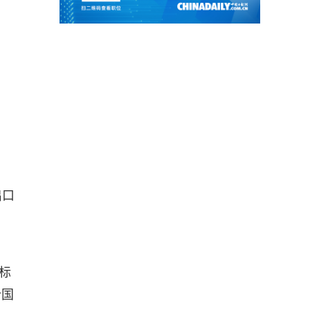
出口
标
合国