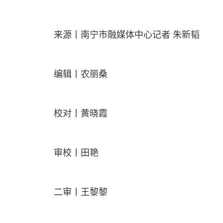
来源丨南宁市融媒体中心记者 朱新韬
编辑丨农丽桑
校对丨黄晓霞
审校丨田艳
二审丨王黎黎