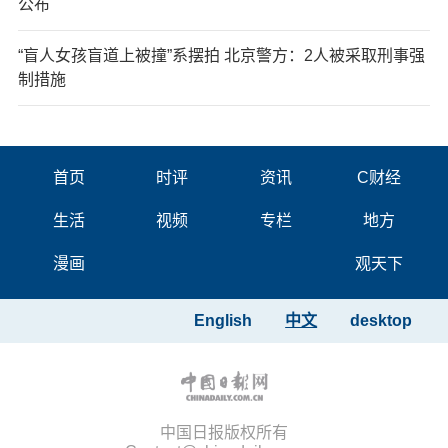
公布
“盲人女孩盲道上被撞”系摆拍 北京警方：2人被采取刑事强
制措施
首页
时评
资讯
C财经
生活
视频
专栏
地方
漫画
观天下
English
中文
desktop
中国日报版权所有