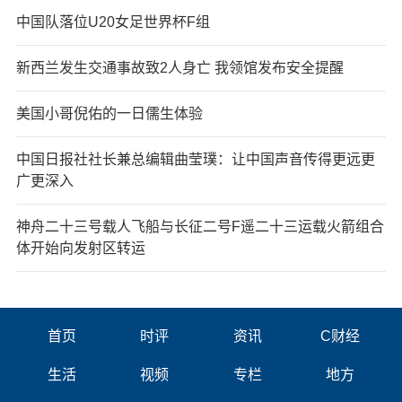
中国队落位U20女足世界杯F组
新西兰发生交通事故致2人身亡 我领馆发布安全提醒
美国小哥倪佑的一日儒生体验
中国日报社社长兼总编辑曲莹璞：让中国声音传得更远更
广更深入
神舟二十三号载人飞船与长征二号F遥二十三运载火箭组合
体开始向发射区转运
首页
时评
资讯
C财经
生活
视频
专栏
地方