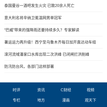
泰国曼谷一酒吧发生火灾 已致20余人死亡
意大利名将辛纳卫冕温网男单冠军
“巴威”带来的强降雨还要持续多久？专家解读
暑运运力再升级！西宁至乌鲁木齐每日加开直达动车组
滦河流域潘家口水库出现二次洪峰 已闭闸拦洪削峰
防汛防台风，各部门这样部署
时评
资讯
C财经
视频
专栏
地方
漫画
观天下