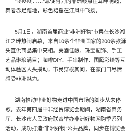
“咚咚咚……”急促有力的非洲鼓点在耳畔响起，
舞者赤足踏地，彩色裙摆在江风中飞扬。
5月1日，湖南首届商业“非洲好物”市集在长沙湘
江之畔热闹启幕，来自10余个非洲国家的200余款源
头直供商品集中亮相。美酒佳酿、珠宝配饰、手工
艺品琳琅满目；咖啡DIY、手串制作、图腾彩绘等互
动体验区人头攒动，市民穿梭其间，在家门口尽情
感受非洲魅力。
湖南推动非洲好物走进中国市场的脚步从未停
歇。去年第四届中非经贸博览会期间，湖南省商务
厅、长沙市人民政府联合举办非洲好物网购季系列
活动，成功打造“非洲好物”公共品牌，同步在博览会