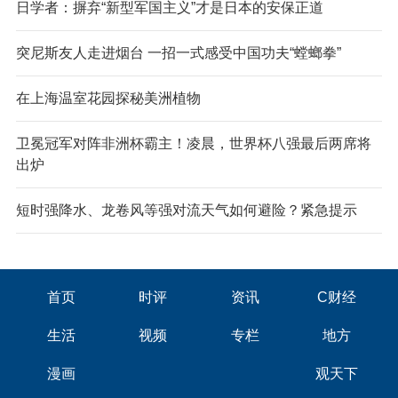
日学者：摒弃“新型军国主义”才是日本的安保正道
突尼斯友人走进烟台 一招一式感受中国功夫“螳螂拳”
在上海温室花园探秘美洲植物
卫冕冠军对阵非洲杯霸主！凌晨，世界杯八强最后两席将
出炉
短时强降水、龙卷风等强对流天气如何避险？紧急提示
首页
时评
资讯
C财经
生活
视频
专栏
地方
漫画
观天下