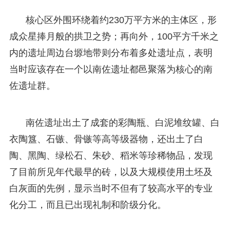
核心区外围环绕着约230万平方米的主体区，形
成众星捧月般的拱卫之势；再向外，100平方千米之
内的遗址周边台塬地带则分布着多处遗址点，表明
当时应该存在一个以南佐遗址都邑聚落为核心的南
佐遗址群。
南佐遗址出土了成套的彩陶瓶、白泥堆纹罐、白
衣陶簋、石镞、骨镞等高等级器物，还出土了白
陶、黑陶、绿松石、朱砂、稻米等珍稀物品，发现
了目前所见年代最早的砖，以及大规模使用土坯及
白灰面的先例，显示当时不但有了较高水平的专业
化分工，而且已出现礼制和阶级分化。