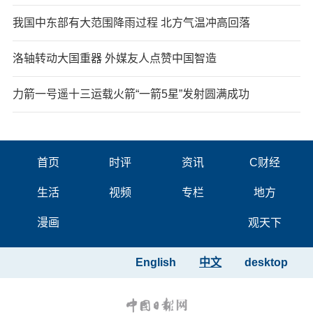
我国中东部有大范围降雨过程 北方气温冲高回落
洛轴转动大国重器 外媒友人点赞中国智造
力箭一号遥十三运载火箭“一箭5星”发射圆满成功
首页
时评
资讯
C财经
生活
视频
专栏
地方
漫画
观天下
English
中文
desktop