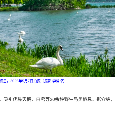
息，2026年5月7日拍摄（摄影 李哲卓）
物，吸引疣鼻天鹅、白鹭等20余种野生鸟类栖息。据介绍