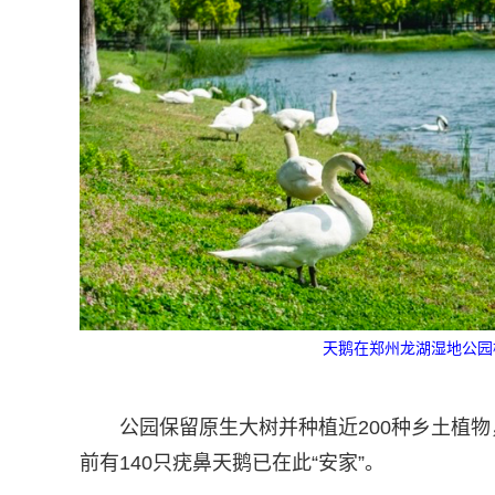
天鹅在郑州龙湖湿地公园栖
公园保留原生大树并种植近200种乡土植
前有140只疣鼻天鹅已在此“安家”。