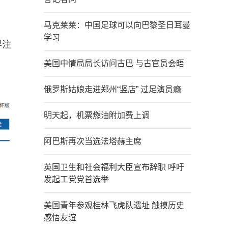
马克莱莱：中国足球可以向巴黎圣日耳曼
学习
界注
美国中情局局长访问古巴 与古官员会晤
俄罗斯姑娘走进郑州“竖店” 过足演员瘾
明天起，机票燃油附加费上调
阿巴斯再次当选法塔赫主席
英国卫生和社会福利大臣宣布辞职 呼吁
发起工党党首选举
美国青年参观桂林飞虎队遗址 触摸历史
感悟友谊