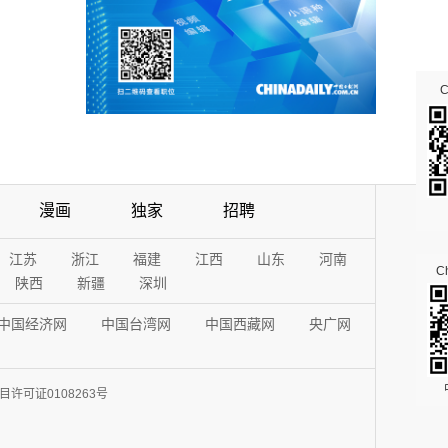
漫画
独家
招聘
江苏
浙江
福建
江西
山东
河南
Ch
陕西
新疆
深圳
中国经济网
中国台湾网
中国西藏网
央广网
许可证0108263号